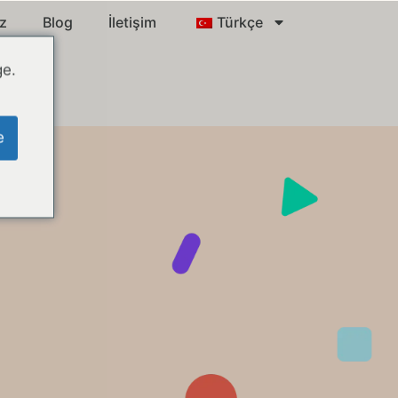
ız
Blog
İletişim
Türkçe
ge.
e