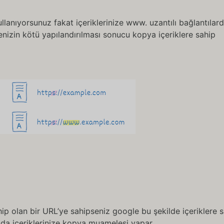
ullanıyorsunuz fakat içeriklerinize www. uzantılı bağlantılar
enizin kötü yapılandırılması sonucu kopya içeriklere sahip
hip olan bir URL’ye sahipseniz google bu şekilde içeriklere 
mda içeriklerinize kopya muamelesi yapar.