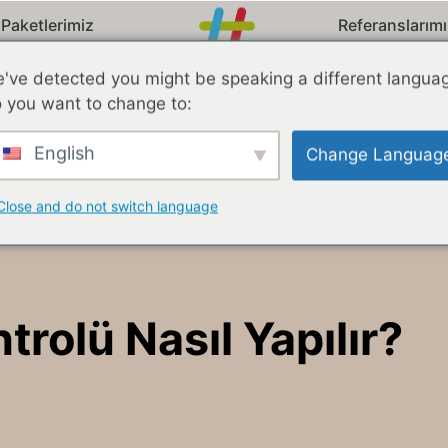
Paketlerimiz
Referanslarım
've detected you might be speaking a different langua
 you want to change to:
English
Change Languag
Close and do not switch language
trolü Nasıl Yapılır?