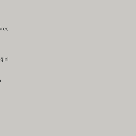
üreç
ğini
?