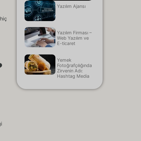
Yazılım Ajansı
hiç
Yazılım Firması –
Web Yazılım ve
E-ticaret
Yemek
?
Fotoğrafçılığında
Zirvenin Adı:
Hashtag Media
i