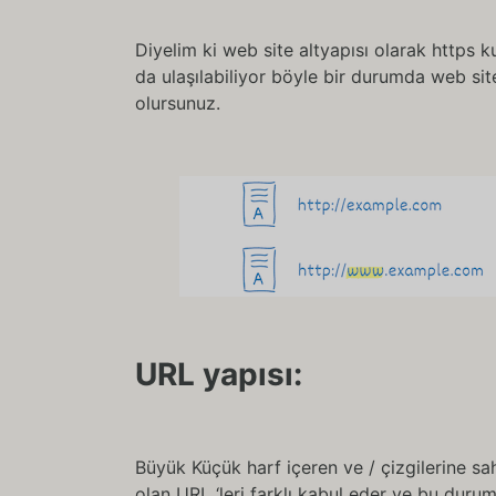
Diyelim ki web site altyapısı olarak https k
da ulaşılabiliyor böyle bir durumda web sit
olursunuz.
URL yapısı:
Büyük Küçük harf içeren ve / çizgilerine sa
olan URL ‘leri farklı kabul eder ve bu duru