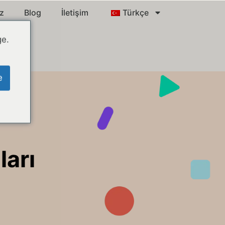
ız
Blog
İletişim
Türkçe
ge.
e
arı