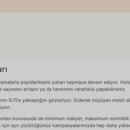
rı
amalarla popülaritesini yukarı taşımaya devam ediyor. Hızl
sayısının artışını ya da tanıtımını rahatlıkla yapabilirsiniz.
nın %75’e yaklaştığını gösteriyor. Giderek büyüyen mobil dü
uyor.
amları konusunda da minimum maliyet, maksimum verimlilik
cra için ayrı yürüttüğümüz kampanyalarımızda hep daha yüks