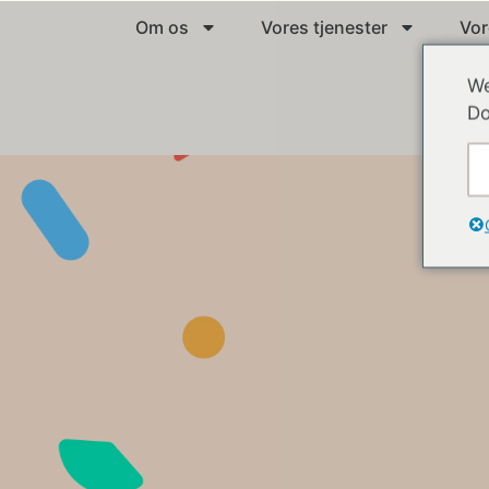
Om os
Vores tjenester
Vor
We
Do