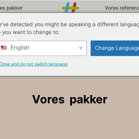
es pakker
Vores referen
Dansk
've detected you might be speaking a different langua
 you want to change to:
English
Change Languag
Close and do not switch language
Vores pakker