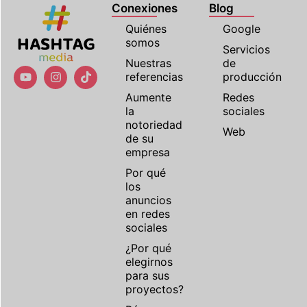
Conexiones
Blog
Quiénes
Google
somos
Servicios
Nuestras
de
referencias
producción
Aumente
Redes
la
sociales
notoriedad
Web
de su
empresa
Por qué
los
anuncios
en redes
sociales
¿Por qué
elegirnos
para sus
proyectos?