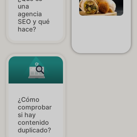
de la
una
cumb
agencia
de la
fotogr
SEO y qué
de
hace?
alime
Hash
Medi
¿Cómo
comprobar
si hay
contenido
duplicado?