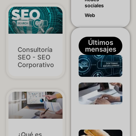
sociales
Web
Últimos
mensajes
Consultoría
SEO - SEO
Agenc
Corporativo
de
softw
Empr
de
softw
Softw
web 
comer
elect
¿Qué es
El no